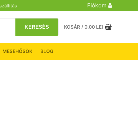
Fiókom
zállítás
KOSÁR
/
0.00
LEI
KERESÉS
MESEHŐSÖK
BLOG