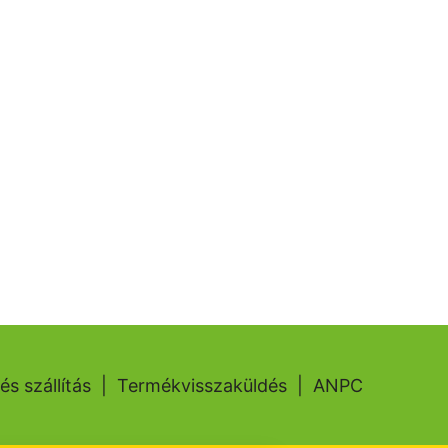
és szállítás
|
Termékvisszaküldés
|
ANPC