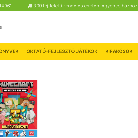
14961
399 lej feletti rendelés esetén ingyenes házhozs
ÖNYVEK
OKTATÓ-FEJLESZTŐ JÁTÉKOK
KIRAKÓSOK