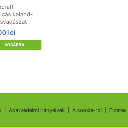
craft :
icás kaland-
svadászat
00
lei
KOSÁRBA
k
|
Adatvédelmi irányelvek
|
A cookie-ról
|
Fizetés 